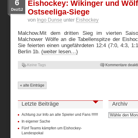
6
Eishockey: Wikinger und Wölf
Dez/12
Ostseeliga-Siege
von
Ingo Dunse
unter
Eishockey
Malchow.Mit dem dritten Sieg im vierten Saiso
Malchower Wölfe an die Tabellenspitze der Eishoc
Sie feierten einen ungefährdeten 12:4 (7:0, 4:3, 1
Berlin 1b.
(weiter lesen…)
Keine Tags
Kommentare deaktiv
« alte Einträge
Letzte Beiträge
Archiv
Achtung zur Info an alle Spieler und Fans !!!!!!!
In eigener Sache
Fünf Teams kämpfen um Eishockey-
Landespokal