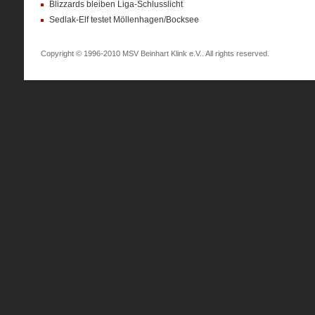
Blizzards bleiben Liga-Schlusslicht
Sedlak-Elf testet Möllenhagen/Bocksee
Copyright © 1996-2010 MSV Beinhart Klink e.V.. All rights reserved.