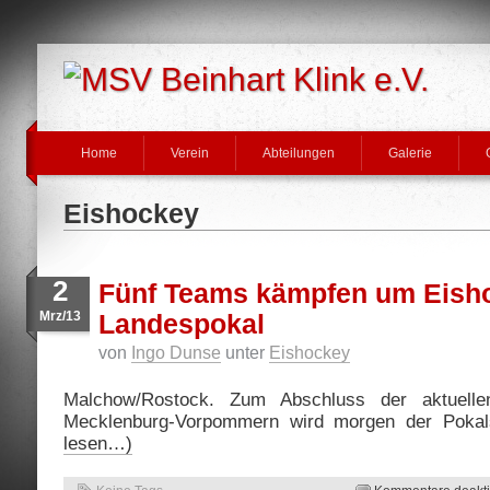
Home
Verein
Abteilungen
Galerie
Eishockey
2
Fünf Teams kämpfen um Eish
Mrz/13
Landespokal
von
Ingo Dunse
unter
Eishockey
Malchow/Rostock. Zum Abschluss der aktuelle
Mecklenburg-Vorpommern wird morgen der Pokals
lesen…)