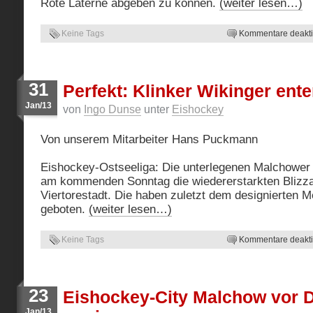
Rote Laterne abgeben zu können.
(weiter lesen…)
Keine Tags
Kommentare deaktiv
31
Perfekt: Klinker Wikinger ente
Jan/13
von
Ingo Dunse
unter
Eishockey
Von unserem Mitarbeiter Hans Puckmann
Eishockey-Ostseeliga: Die unterlegenen Malchowe
am kommenden Sonntag die wiedererstarkten Blizza
Viertorestadt. Die haben zuletzt dem designierten M
geboten.
(weiter lesen…)
Keine Tags
Kommentare deaktiv
23
Eishockey-City Malchow vor 
Jan/13