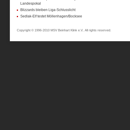
Landespokal
Blizzards bleiben Liga-Schlusslicht
Sedlak-Elf testet Möllenhagen/Bocksee
Copyright © 1996-2010 MSV Beinhart Klink e.V.. All rights reserved.