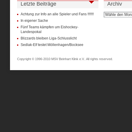
Letzte Beiträge
Archiv
Achtung zur Info an alle Spieler und Fans !!!!!!!
In eigener Sache
Fünf Teams kämpfen um Eishockey-
Landespokal
Blizzards bleiben Liga-Schlusslicht
Sedlak-Elf testet Möllenhagen/Bocksee
Copyright © 1996-2010 MSV Beinhart Klink e.V.. All rights reserved.