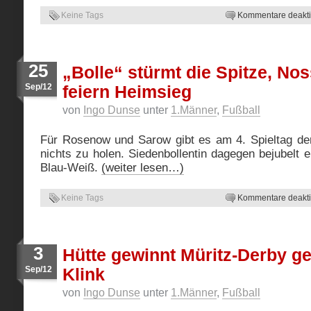
Keine Tags
Kommentare deaktiv
25
„Bolle“ stürmt die Spitze, No
Sep/12
feiern Heimsieg
von
Ingo Dunse
unter
1.Männer
,
Fußball
Für Rosenow und Sarow gibt es am 4. Spieltag der 
nichts zu holen. Siedenbollentin dagegen bejubelt 
Blau-Weiß.
(weiter lesen…)
Keine Tags
Kommentare deaktiv
3
Hütte gewinnt Müritz-Derby g
Sep/12
Klink
von
Ingo Dunse
unter
1.Männer
,
Fußball