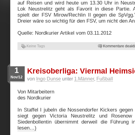
auf Reisen und wird heute um 13.30 Uhr in Neustr
Lok Neustrelitz geht als Favorit in diese Parti
spielt der FSV Mirow/Rechlin II gegen die SpVgg.V
Dreier wäre so wichtig für den FSV, um nicht den An
Quelle: Nordkurier Artikel vom 03.11.2012
Keine Tags
Kommentare deaktiv
1
Kreisoberliga: Viermal Heims
Nov/12
von
Ingo Dunse
unter
1.Männer
,
Fußball
Von Mitarbeitern
des Nordkurier
In Staffel I jubeln die Nossendorfer Kickers gegen
siegt gegen Victoria Neustrelitz und Rosenow 
Siedenbollentin übernimmt derweil die Führung in
lesen…)