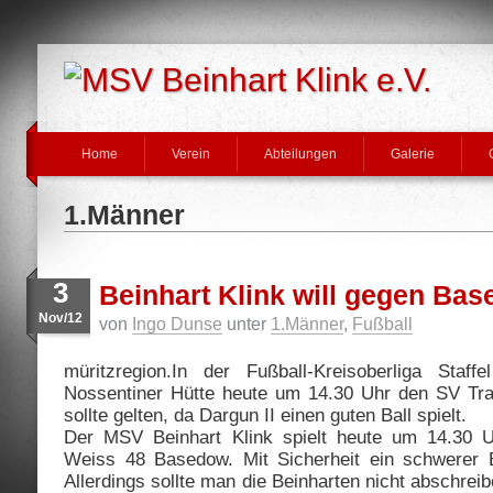
Home
Verein
Abteilungen
Galerie
1.Männer
3
Beinhart Klink will gegen Ba
Nov/12
von
Ingo Dunse
unter
1.Männer
,
Fußball
müritzregion.In der Fußball-Kreisoberliga Staf
Nossentiner Hütte heute um 14.30 Uhr den SV Trak
sollte gelten, da Dargun II einen guten Ball spielt.
Der MSV Beinhart Klink spielt heute um 14.30 
Weiss 48 Basedow. Mit Sicherheit ein schwerer B
Allerdings sollte man die Beinharten nicht abschre