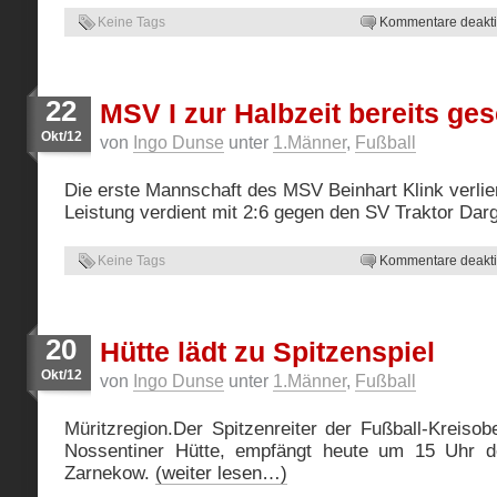
Keine Tags
Kommentare deaktiv
22
MSV I zur Halbzeit bereits ge
Okt/12
von
Ingo Dunse
unter
1.Männer
,
Fußball
Die erste Mannschaft des MSV Beinhart Klink verlie
Leistung verdient mit 2:6 gegen den SV Traktor Darg
Keine Tags
Kommentare deaktiv
20
Hütte lädt zu Spitzenspiel
Okt/12
von
Ingo Dunse
unter
1.Männer
,
Fußball
Müritzregion.Der Spitzenreiter der Fußball-Kreisobe
Nossentiner Hütte, empfängt heute um 15 Uhr de
Zarnekow.
(weiter lesen…)